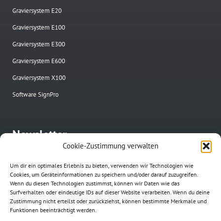
Graviersystem E20
Graviersystem E100
Graviersystem E300
Graviersystem E600
Graviersystem X100
Software SignPro
Newsletter
Cookie-Zustimmung verwalten
Immer up-to-date bleiben und über neue ngrav Produkte und
Aktionen informiert werden.
Um dir ein optimales Erlebnis zu bieten, verwenden wir Technologien wie
Cookies, um Geräteinformationen zu speichern und/oder darauf zuzugreifen.
Wenn du diesen Technologien zustimmst, können wir Daten wie das
Surfverhalten oder eindeutige IDs auf dieser Website verarbeiten. Wenn du deine
Zustimmung nicht erteilst oder zurückziehst, können bestimmte Merkmale und
Funktionen beeinträchtigt werden.